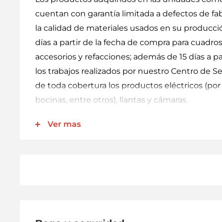
cuentan con garantía limitada a defectos de fab
la calidad de materiales usados en su producci
días a partir de la fecha de compra para cuadros
accesorios y refacciones; además de 15 días a pa
los trabajos realizados por nuestro Centro de Se
de toda cobertura los productos eléctricos (por 
bocinas, entre otros), llantas y cámaras.
Nuestra garantía incluye la reparación, reposic
Ver mas
componentes sin cargo alguno para el cliente. N
transportación derivados del cumplimiento de es
técnico NO relacionado directamente con el p
cargos adicionales. Para hacer válida esta garan
comprobante de compra sellado por la sucursal
producto.