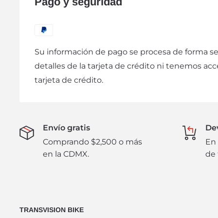
Pago y seguridad
La garantía quedará inválida cuando el cliente 
producto parcial o completamente. Al término d
cualquier reclamo deberá hacerse directamente
Los cambios físicos de mercancía se harán en u
Su información de pago se procesa de forma s
posteriores a la compra, y sólo procederán al p
detalles de la tarjeta de crédito ni tenemos acc
adecuadas condiciones y en su empaque origin
tarjeta de crédito.
a disponibilidad del producto y pueden incurrir
adicionales. Bajo ninguna circunstancia se hará
Envío gratis
De
Comprando $2,500 o más
En 
en la CDMX.
de 
TRANSVISION BIKE