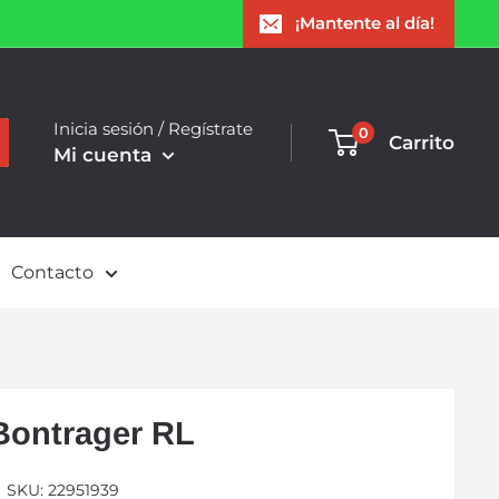
¡Mantente al día!
Inicia sesión / Regístrate
0
Carrito
Mi cuenta
Contacto
Bontrager RL
SKU:
22951939