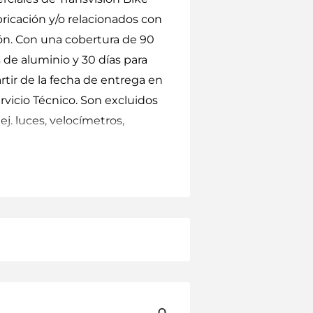
ricación y/o relacionados con
ón. Con una cobertura de 90
 de aluminio y 30 días para
rtir de la fecha de entrega en
rvicio Técnico. Son excluidos
ej. luces, velocímetros,
ión, o cambio del producto y/o
o así los gastos de
te certificado. El servicio
roducto reclamado causará
tía bastará con presentar el
 donde se adquirió el