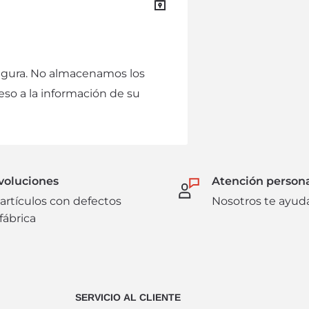
ha modificado o intervenido el
e la presente garantía,
 al proveedor o fabricante.
n lapso no mayor a 5 días
egura. No almacenamos los
resentar el producto en
eso a la información de su
al. Mismos que están sujetos
 en cargos administrativos
n devoluciones en efectivo.
voluciones
Atención person
artículos con defectos
Nosotros te ayu
fábrica
SERVICIO AL CLIENTE