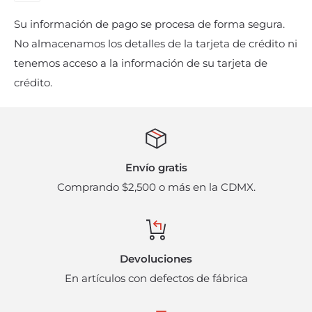
cargos adicionales. Para hacer válida esta garantía
Su información de pago se procesa de forma segura.
bastará con presentar el comprobante de compra
No almacenamos los detalles de la tarjeta de crédito ni
sellado por la sucursal donde se adquirió el producto.
tenemos acceso a la información de su tarjeta de
La garantía quedará inválida cuando el cliente ha
crédito.
modificado o intervenido el producto parcial o
completamente. Al término de la presente garantía,
cualquier reclamo deberá hacerse directamente al
proveedor o fabricante.
Envío gratis
Los cambios físicos de mercancía se harán en un lapso
Comprando $2,500 o más en la CDMX.
no mayor a 5 días posteriores a la compra, y sólo
procederán al presentar el producto en adecuadas
condiciones y en su empaque original. Mismos que
Devoluciones
están sujetos a disponibilidad del producto y pueden
En artículos con defectos de fábrica
incurrir en cargos administrativos adicionales. Bajo
ninguna circunstancia se harán devoluciones en