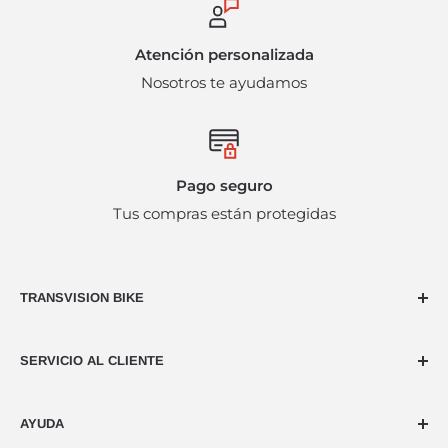
efectivo.
Atención personalizada
Nosotros te ayudamos
Pago seguro
Tus compras están protegidas
TRANSVISION BIKE
Dedicados al ciclismo desde hace más de 40 años,
SERVICIO AL CLIENTE
nuestra naturaleza es la pasión por usar dos ruedas,
ya sea en montaña, en carreteras o acortando las
Llámanos 55 52648358
distancias en la ciudad.
AYUDA
servicio.cliente@transvisionbike.com