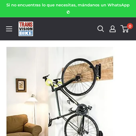
Si no encuentras lo que necesitas, mándanos un WhatsApp
✆
0