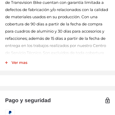
de Transvision Bike cuentan con garantía limitada a
defectos de fabricación y/o relacionados con la calidad
de materiales usados en su producción. Con una
cobertura de 90 días a partir de la fecha de compra
para cuadros de aluminio y 30 días para accesorios y
refacciones; además de 15 días a partir de la fecha de
entrega en los trabajos realizados por nuestro Centro
de Servicio Técnico. Son excluidos de toda cobertura
los productos eléctricos (por ej. luces, velocímetros,
Ver mas
bocinas, entre otros), llantas y cámaras.
Nuestra garantía incluye la reparación, reposición, o
cambio del producto y/o componentes sin cargo
alguno para el cliente. No así los gastos de
transportación derivados del cumplimiento de este
Pago y seguridad
certificado. El servicio técnico NO relacionado
directamente con el producto reclamado causará