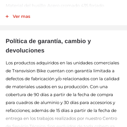
Material del husillo: Acero cromado 435 forjado
Ver mas
Clavijas ajustables, 8 por lado (ambas caras)
Tipo de eje de pedalier: Cojinete de deslizamiento
Política de garantía, cambio y
devoluciones
Tipo de rodamiento externo: rodamiento de cartucho
de enduro
Los productos adquiridos en las unidades comerciales
de Transvision Bike cuentan con garantía limitada a
Material Estructura del pedal: Material compuesto
defectos de fabricación y/o relacionados con la calidad
de materiales usados en su producción. Con una
Eje del pedal: 435 acero al cromo-molibdeno forjado
cobertura de 90 días a partir de la fecha de compra
para cuadros de aluminio y 30 días para accesorios y
refacciones; además de 15 días a partir de la fecha de
entrega en los trabajos realizados por nuestro Centro
de Servicio Técnico. Son excluidos de toda cobertura