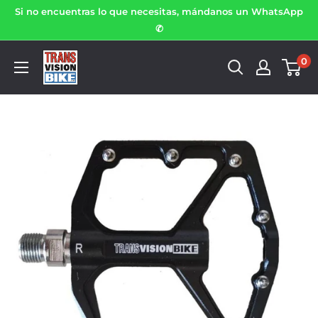
Si no encuentras lo que necesitas, mándanos un WhatsApp
✆
0