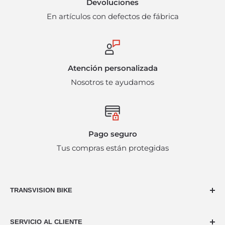
Devoluciones
están sujetos a disponibilidad del producto y pueden
En artículos con defectos de fábrica
incurrir en cargos administrativos adicionales. Bajo
ninguna circunstancia se harán devoluciones en
efectivo.
Atención personalizada
Nosotros te ayudamos
Pago seguro
Tus compras están protegidas
TRANSVISION BIKE
Dedicados al ciclismo desde hace más de 40 años,
SERVICIO AL CLIENTE
nuestra naturaleza es la pasión por usar dos ruedas,