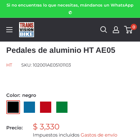
Si no encuentras lo que necesitas, mándanos un WhatsApp
✆
0
Pedales de aluminio HT AE05
HT
SKU:
102001AE05101103
Color:
negro
$ 3,330
Precio:
Impuestos incluidos
Gastos de envío