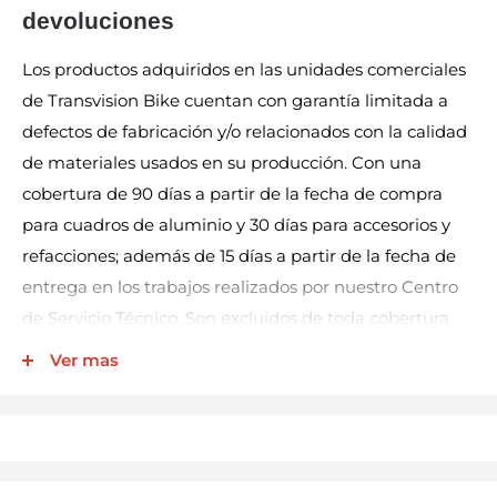
devoluciones
Los productos adquiridos en las unidades comerciales
de Transvision Bike cuentan con garantía limitada a
defectos de fabricación y/o relacionados con la calidad
de materiales usados en su producción. Con una
cobertura de 90 días a partir de la fecha de compra
para cuadros de aluminio y 30 días para accesorios y
refacciones; además de 15 días a partir de la fecha de
entrega en los trabajos realizados por nuestro Centro
de Servicio Técnico. Son excluidos de toda cobertura
los productos eléctricos (por ej. luces, velocímetros,
Ver mas
bocinas, entre otros), llantas y cámaras.
Nuestra garantía incluye la reparación, reposición, o
cambio del producto y/o componentes sin cargo
alguno para el cliente. No así los gastos de