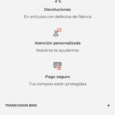
condiciones y en su empaque original. Mismos que
Devoluciones
están sujetos a disponibilidad del producto y pueden
En artículos con defectos de fábrica
incurrir en cargos administrativos adicionales. Bajo
ninguna circunstancia se harán devoluciones en
efectivo.
Atención personalizada
Nosotros te ayudamos
Pago seguro
Tus compras están protegidas
TRANSVISION BIKE