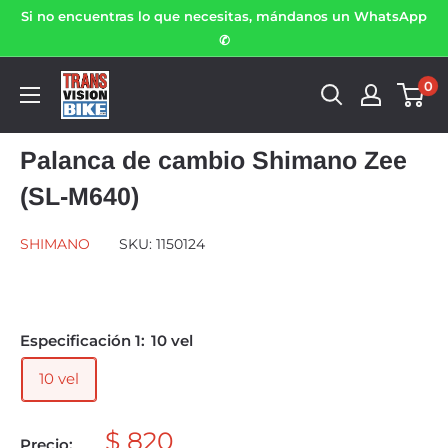
Si no encuentras lo que necesitas, mándanos un WhatsApp
✆
0
Palanca de cambio Shimano Zee
(SL-M640)
SHIMANO
SKU:
1150124
Especificación 1:
10 vel
10 vel
$ 820
Precio: