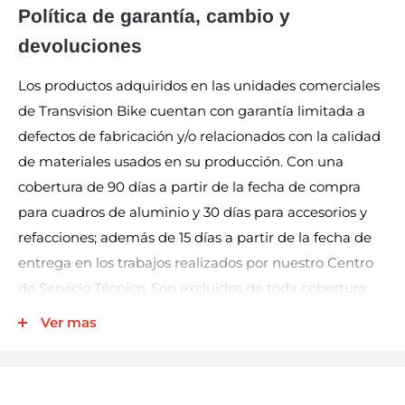
Política de garantía, cambio y
devoluciones
Los productos adquiridos en las unidades comerciales
de Transvision Bike cuentan con garantía limitada a
defectos de fabricación y/o relacionados con la calidad
de materiales usados en su producción. Con una
cobertura de 90 días a partir de la fecha de compra
para cuadros de aluminio y 30 días para accesorios y
refacciones; además de 15 días a partir de la fecha de
entrega en los trabajos realizados por nuestro Centro
de Servicio Técnico. Son excluidos de toda cobertura
los productos eléctricos (por ej. luces, velocímetros,
Ver mas
bocinas, entre otros), llantas y cámaras.
Nuestra garantía incluye la reparación, reposición, o
cambio del producto y/o componentes sin cargo