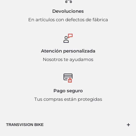
condiciones y en su empaque original. Mismos que
Devoluciones
están sujetos a disponibilidad del producto y pueden
En artículos con defectos de fábrica
incurrir en cargos administrativos adicionales. Bajo
ninguna circunstancia se harán devoluciones en
efectivo.
Atención personalizada
Nosotros te ayudamos
Pago seguro
Tus compras están protegidas
TRANSVISION BIKE