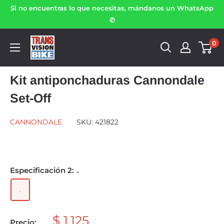
Si no encuentras lo que necesitas, mándanos un WhatsApp
✆
0
Kit antiponchaduras Cannondale
Set-Off
CANNONDALE
SKU:
421822
Especificación 2:
.
.
$ 1,125
Precio: