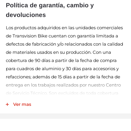
Política de garantía, cambio y
devoluciones
Los productos adquiridos en las unidades comerciales
de Transvision Bike cuentan con garantía limitada a
defectos de fabricación y/o relacionados con la calidad
de materiales usados en su producción. Con una
cobertura de 90 días a partir de la fecha de compra
para cuadros de aluminio y 30 días para accesorios y
refacciones; además de 15 días a partir de la fecha de
entrega en los trabajos realizados por nuestro Centro
de Servicio Técnico. Son excluidos de toda cobertura
los productos eléctricos (por ej. luces, velocímetros,
Ver mas
bocinas, entre otros), llantas y cámaras.
Nuestra garantía incluye la reparación, reposición, o
cambio del producto y/o componentes sin cargo