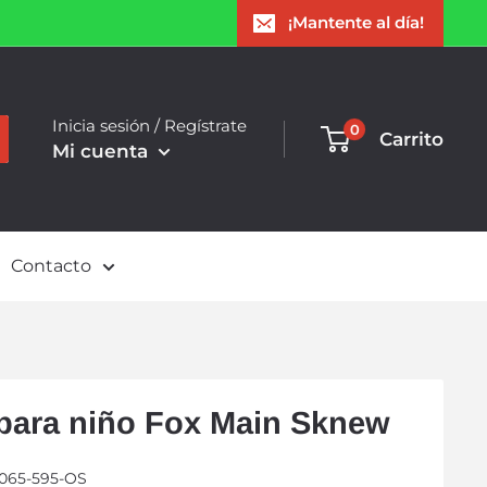
¡Mantente al día!
Inicia sesión / Regístrate
0
Carrito
Mi cuenta
Contacto
para niño Fox Main Sknew
065-595-OS