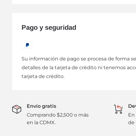
comprobante de compra sellado por la sucursal
producto.
Pago y seguridad
La garantía quedará inválida cuando el cliente 
producto parcial o completamente. Al término d
cualquier reclamo deberá hacerse directamente
Los cambios físicos de mercancía se harán en u
Su información de pago se procesa de forma s
posteriores a la compra, y sólo procederán al p
detalles de la tarjeta de crédito ni tenemos acc
adecuadas condiciones y en su empaque origin
tarjeta de crédito.
a disponibilidad del producto y pueden incurrir
adicionales. Bajo ninguna circunstancia se hará
Envío gratis
De
Comprando $2,500 o más
En 
en la CDMX.
de 