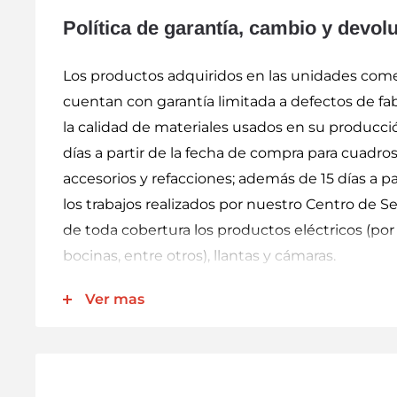
Política de garantía, cambio y devol
Los productos adquiridos en las unidades comer
cuentan con garantía limitada a defectos de fab
la calidad de materiales usados en su producci
días a partir de la fecha de compra para cuadros
accesorios y refacciones; además de 15 días a pa
los trabajos realizados por nuestro Centro de Se
de toda cobertura los productos eléctricos (por 
bocinas, entre otros), llantas y cámaras.
Nuestra garantía incluye la reparación, reposic
Ver mas
componentes sin cargo alguno para el cliente. N
transportación derivados del cumplimiento de es
técnico NO relacionado directamente con el p
cargos adicionales. Para hacer válida esta garan