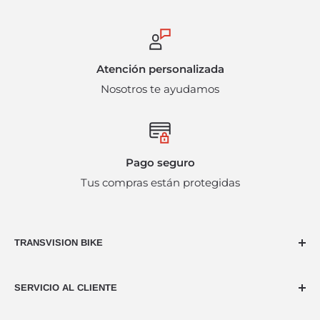
ninguna circunstancia se harán devoluciones en
efectivo.
Atención personalizada
Nosotros te ayudamos
Pago seguro
Tus compras están protegidas
TRANSVISION BIKE
Dedicados al ciclismo desde hace más de 40 años,
SERVICIO AL CLIENTE
nuestra naturaleza es la pasión por usar dos ruedas,
ya sea en montaña, en carreteras o acortando las
Llámanos 55 52648358