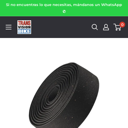
Si no encuentras lo que necesitas, mándanos un WhatsApp
✆
0