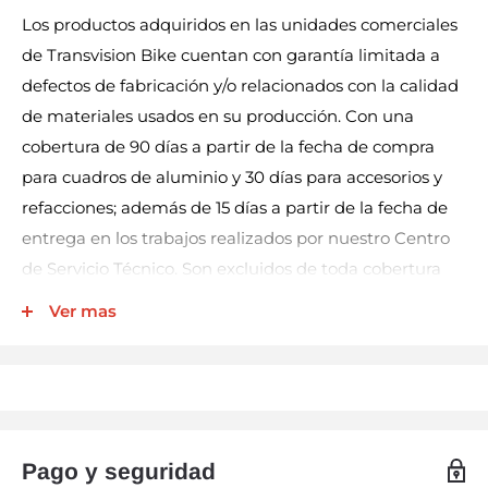
Los productos adquiridos en las unidades comerciales
de Transvision Bike cuentan con garantía limitada a
defectos de fabricación y/o relacionados con la calidad
de materiales usados en su producción. Con una
cobertura de 90 días a partir de la fecha de compra
para cuadros de aluminio y 30 días para accesorios y
refacciones; además de 15 días a partir de la fecha de
entrega en los trabajos realizados por nuestro Centro
de Servicio Técnico. Son excluidos de toda cobertura
los productos eléctricos (por ej. luces, velocímetros,
Ver mas
bocinas, entre otros), llantas y cámaras.
Nuestra garantía incluye la reparación, reposición, o
cambio del producto y/o componentes sin cargo
alguno para el cliente. No así los gastos de
transportación derivados del cumplimiento de este
Pago y seguridad