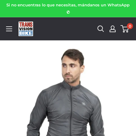
Si no encuentras lo que necesitas, mándanos un WhatsApp
✆
0