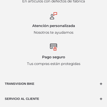
En artículos con defectos de fábrica
incurrir en cargos administrativos adicionales. Bajo
ninguna circunstancia se harán devoluciones en
efectivo.
Atención personalizada
Nosotros te ayudamos
Pago seguro
Tus compras están protegidas
TRANSVISION BIKE
Dedicados al ciclismo desde hace más de 40 años,
SERVICIO AL CLIENTE
nuestra naturaleza es la pasión por usar dos ruedas,
ya sea en montaña, en carreteras o acortando las