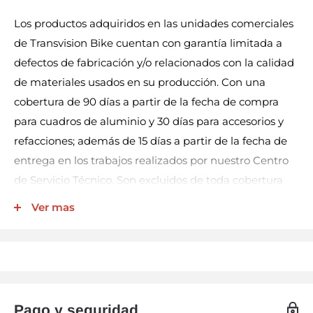
Los productos adquiridos en las unidades comerciales
de Transvision Bike cuentan con garantía limitada a
defectos de fabricación y/o relacionados con la calidad
de materiales usados en su producción. Con una
cobertura de 90 días a partir de la fecha de compra
para cuadros de aluminio y 30 días para accesorios y
refacciones; además de 15 días a partir de la fecha de
entrega en los trabajos realizados por nuestro Centro
de Servicio Técnico. Son excluidos de toda cobertura
los productos eléctricos (por ej. luces, velocímetros,
Ver mas
bocinas, entre otros), llantas y cámaras.
Nuestra garantía incluye la reparación, reposición, o
cambio del producto y/o componentes sin cargo
alguno para el cliente. No así los gastos de
transportación derivados del cumplimiento de este
Pago y seguridad