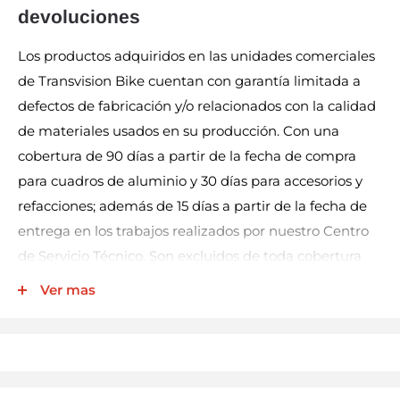
devoluciones
Los productos adquiridos en las unidades comerciales
de Transvision Bike cuentan con garantía limitada a
defectos de fabricación y/o relacionados con la calidad
de materiales usados en su producción. Con una
cobertura de 90 días a partir de la fecha de compra
para cuadros de aluminio y 30 días para accesorios y
refacciones; además de 15 días a partir de la fecha de
entrega en los trabajos realizados por nuestro Centro
de Servicio Técnico. Son excluidos de toda cobertura
los productos eléctricos (por ej. luces, velocímetros,
Ver mas
bocinas, entre otros), llantas y cámaras.
Nuestra garantía incluye la reparación, reposición, o
cambio del producto y/o componentes sin cargo
alguno para el cliente. No así los gastos de