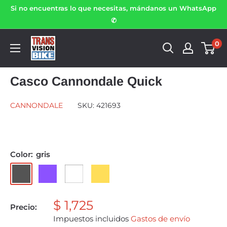
Si no encuentras lo que necesitas, mándanos un WhatsApp
✆
0
Casco Cannondale Quick
CANNONDALE
SKU:
421693
Color:
gris
$ 1,725
Precio:
Impuestos incluidos
Gastos de envío