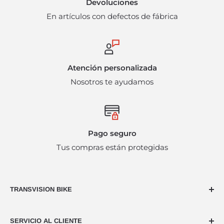
Devoluciones
están sujetos a disponibilidad del producto y pueden
En artículos con defectos de fábrica
incurrir en cargos administrativos adicionales. Bajo
ninguna circunstancia se harán devoluciones en
efectivo.
Atención personalizada
Nosotros te ayudamos
Pago seguro
Tus compras están protegidas
TRANSVISION BIKE
Dedicados al ciclismo desde hace más de 40 años,
SERVICIO AL CLIENTE
nuestra naturaleza es la pasión por usar dos ruedas,